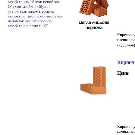
газобетонные блоки
пеноблок
Обухов
газоблок Обухов
утеплитель
пиломатериалы
газобетон
газоблоки
пенобетон
пеноблок
газоблок
купить
газобетон
кирпич м 100
Кирпичи у
пленка; к
поддонов)
Кирпич
Цена:
Кирпичи у
пленка; к