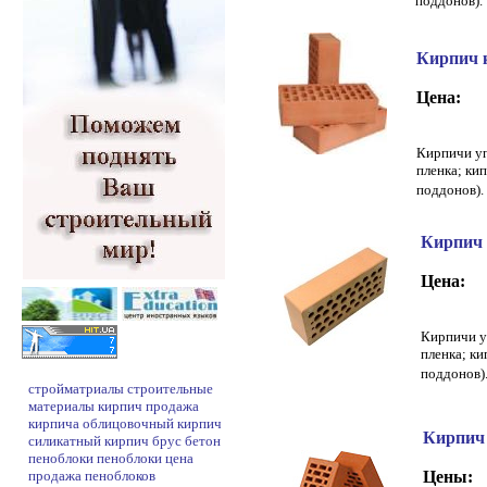
поддонов)
Кирпич 
Цена:
Кирпичи уп
пленка; кип
поддонов)
Кирпич 
Цена:
Кирпичи у
пленка; ки
поддонов
стройматриалы
строительные
материалы
кирпич
продажа
кирпича
облицовочный кирпич
Кирпич
силикатный кирпич
брус
бетон
пеноблоки
пеноблоки цена
продажа пеноблоков
Цены: