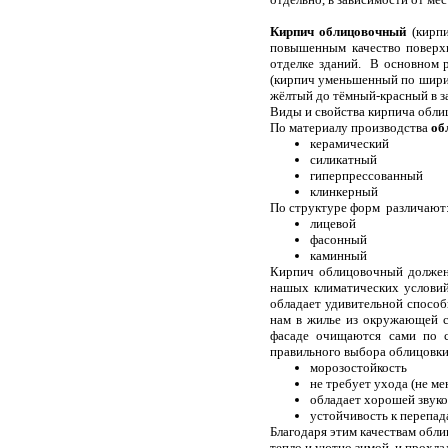
Кирпич облицовочный
(кирпи
повышенным качество поверхн
отделке зданий. В основном 
(кирпич уменьшенный по ширин
жёлтый до тёмный-красный в з
Виды и свойства кирпича обли
По материалу производства
об
керамический
силикатный
гиперпрессованный
клинкерный
По структуре форм различают
лицевой
фасонный
каминный
Кирпич облицовочный
должен
нашых климатических условий 
обладает удивительной способ
нам в жилье из окружающей с
фасаде очищаются сами по с
правильного выбора облицовки
морозостойкость
не требует ухода (не ме
обладает хорошей звук
устойчивость к перепад
Благодаря этим качествам обли
тепло и уютно зимой, и прохла